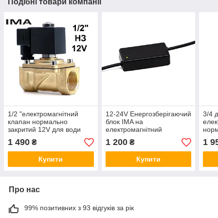
Подібні товари компанії
1/2 "електромагнітний
12-24V Енергозберігаючий
3/4 
клапан нормально
блок IMA на
елек
закритий 12V для води
електромагнітний
норм
газу масла
соленоїдний клапан
для 
1 490
1 200
1 9
₴
₴
Купити
Купити
Про нас
99% позитивних з 93 відгуків за рік