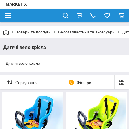
MARKET-X
Товари та послуги
Велозапчастини та аксесуари
Дит
Дитячі вело крісла
Дитячі вело крісла
Сортування
0
Фільтри