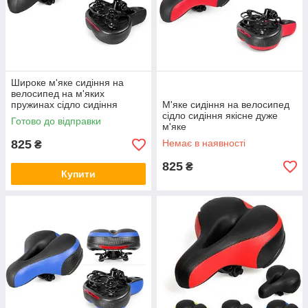
Широке м'яке сидіння на
велосипед на м'яких
пружинах сідло сидіння
М'яке сидіння на велосипед
якісне супер м'яке
сідло сидіння якісне дуже
Готово до відправки
м'яке
825
Немає в наявності
₴
825
₴
Купити