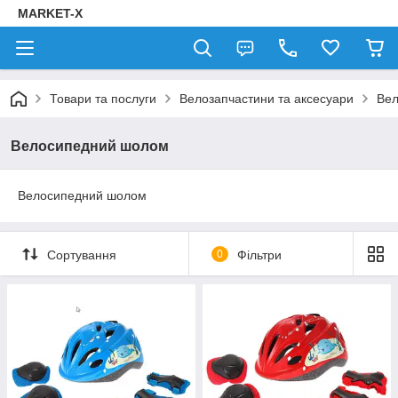
MARKET-X
Товари та послуги
Велозапчастини та аксесуари
Ве
Велосипедний шолом
Велосипедний шолом
Сортування
0
Фільтри