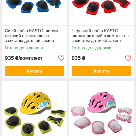
Синій набір KASTO шолом
Червоний набір KASTO
дитячий в комплекті із
шолом дитячий в комплекті із
захистом дитячий захист
захистом дитячий захист
катання на велосипеді
катання на велосипеді
Готово до відправки
Готово до відправки
роликах самокате
роликах самокате
935
935
₴/комплект
₴
Купити
Купити