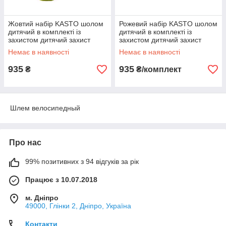
Жовтий набір KASTO шолом
Рожевий набір KASTO шолом
дитячий в комплекті із
дитячий в комплекті із
захистом дитячий захист
захистом дитячий захист
катання на велосипеді
катання на велосипеді
Немає в наявності
Немає в наявності
роликах самокате
роликах самокате
935
935
₴
₴/комплект
Шлем велосипедный
Про нас
99% позитивних з 94 відгуків за рік
Працює з 10.07.2018
м. Дніпро
49000, Глінки 2, Дніпро, Україна
Контакти