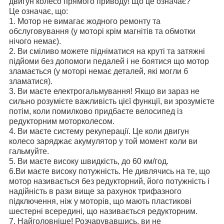
двигун колесо прямого приводу! Що це означає?
Це означає, що:
1. Мотор не вимагає жодного ремонту та
обслуговування (у моторі крім магнітів та обмотки
нічого немає).
2. Ви сміливо можете підніматися на круті та затяжні
підйоми без допомоги педалей і не боятися що мотор
зламається (у моторі немає деталей, які могли б
зламатися).
3. Ви маєте електрогальмування! Якщо ви зараз не
сильно розумієте важливість цієї функції, ви зрозумієте
потім, коли помилково придбаєте велосипед із
редукторним моторколесом.
4. Ви маєте систему рекуперації. Це коли двигун
колесо заряджає акумулятор у той момент коли ви
гальмуйте.
5. Ви маєте високу швидкість, до 60 км/год.
6.Ви маєте високу потужність. Не дивлячись на те, що
мотор називається без редукторний, його потужність і
надійність в рази вище за рахунок трифазного
підключення, ніж у моторів, що мають пластикові
шестерні всередині, що називається редукторним.
7. Найголовніше! Розчарувавшись, ви не