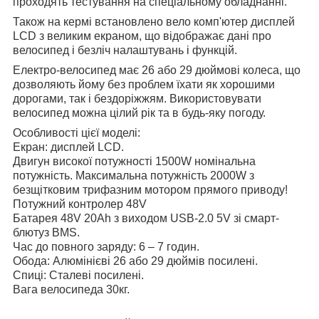
проходять тестування на спеціальному обладнанні.
Також на кермі встановлено вело комп'ютер дисплей
LCD з великим екраном, що відображає дані про
велосипед і безліч налаштувань і функцій.
Електро-велосипед має 26 або 29 дюймові колеса, що
дозволяють йому без проблем їхати як хорошими
дорогами, так і бездоріжжям. Використовувати
велосипед можна цілий рік та в будь-яку погоду.
Особливості цієї моделі:
Екран: дисплей LCD.
Двигун високої потужності 1500W номінальна
потужність. Максимальна потужність 2000W з
безщітковим трифазним мотором прямого приводу!
Потужний контролер 48V
Батарея 48V 20Ah з виходом USB-2.0 5V зі смарт-
блютуз BMS.
Час до повного заряду: 6 – 7 годин.
Обода: Алюмінієві 26 або 29 дюймів посилені.
Спиці: Сталеві посилені.
Вага велосипеда 30кг.