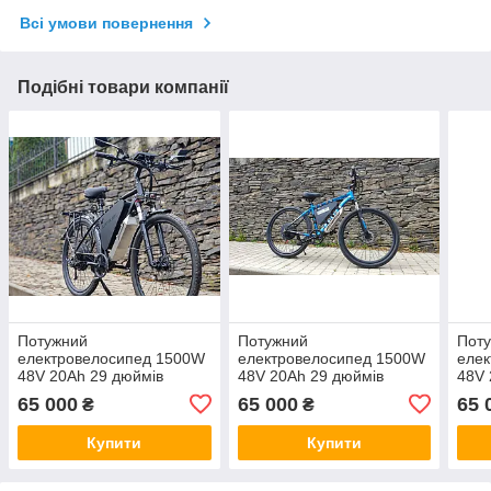
Всі умови повернення
Подібні товари компанії
Потужний
Потужний
Пот
електровелосипед 1500W
електровелосипед 1500W
еле
48V 20Ah 29 дюймів
48V 20Ah 29 дюймів
48V 
електро велосипед код
електро велосипед код
Elec
65 000
65 000
65 
₴
₴
товару 10862
товару 10873
код 
Купити
Купити