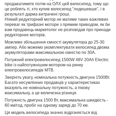
продаватимете потім на ОЛХ цей велосипед, тому що
це роблять ті, хто купив велосипед "подешевше", і в
результаті дарма витрачені гроші.
Ніякий редукторний мотор не матиме таких важливих
переваг як трифазні мотори з прямим приводом, як би
вам продавець-маркетолог не розповідав про принади
редукторних моторів.
Можливе збільшення ємності акумулятора до 25-30
ампер. Або можемо укомплектувати велосипед двома
акумуляторами максимальною ємністю по 30А.
Потужний електровелосипед 1500W 48V 20Ah Electric
bike із найпотужнішим мотором на ринку
електровелосипедів MTB.
Зверніть увагу, номінальна потужність двигуна 1500Вт.
Багато несумлінних продавців у характеристиках
вказують не номінальну потужність, а пікову
максимальну, а це величезна різниця.
Потужність двигуна 1500 Вт, максимальна швидкість -
60 км/год, пробіг на одному заряді до 70 км.
Ця модель велосипеда значно відрізняється від