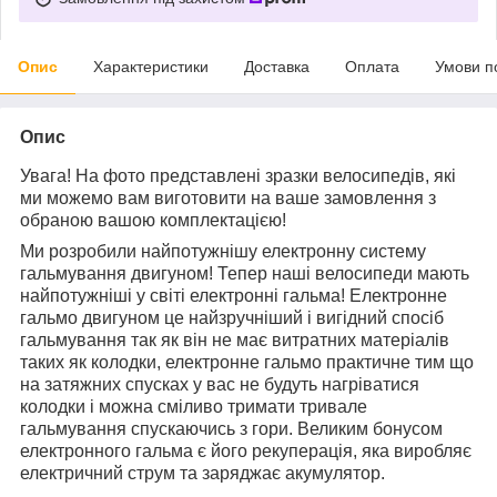
Опис
Характеристики
Доставка
Оплата
Умови п
Опис
Увага! На фото представлені зразки велосипедів, які
ми можемо вам виготовити на ваше замовлення з
обраною вашою комплектацією!
Ми розробили найпотужнішу електронну систему
гальмування двигуном! Тепер наші велосипеди мають
найпотужніші у світі електронні гальма! Електронне
гальмо двигуном це найзручніший і вигідний спосіб
гальмування так як він не має витратних матеріалів
таких як колодки, електронне гальмо практичне тим що
на затяжних спусках у вас не будуть нагріватися
колодки і можна сміливо тримати тривале
гальмування спускаючись з гори. Великим бонусом
електронного гальма є його рекуперація, яка виробляє
електричний струм та заряджає акумулятор.