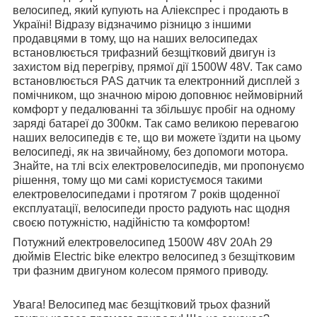
велосипед, який купують на Аліекспрес і продають в
Україні! Відразу відзначимо різницю з іншими
продавцями в тому, що на наших велосипедах
встановлюється трифазний безщітковий двигун із
захистом від перегріву, прямої дії 1500W 48V. Так само
встановлюється PAS датчик та електронний дисплей з
помічником, що значною мірою доповнює неймовірний
комфорт у педалюванні та збільшує пробіг на одному
заряді батареї до 300км. Так само великою перевагою
наших велосипедів є те, що ви можете їздити на цьому
велосипеді, як на звичайному, без допомоги мотора.
Знайте, на тлі всіх електровелосипедів, ми пропонуємо
рішення, тому що ми самі користуємося такими
електровелосипедами і протягом 7 років щоденної
експлуатації, велосипеди просто радують нас щодня
своєю потужністю, надійністю та комфортом!
Потужний електровелосипед 1500W 48V 20Ah 29
дюймів Electric bike електро велосипед з безщітковим
три фазним двигуном колесом прямого приводу.
Увага! Велосипед має безщітковий трьох фазний