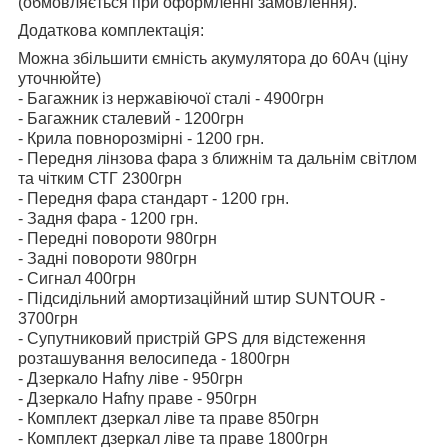
(обмовляється при оформленні замовлення).
Додаткова комплектація:
Можна збільшити ємність акумулятора до 60Ач (ціну
уточнюйте)
- Багажник із нержавіючої сталі - 4900грн
- Багажник сталевий - 1200грн
- Крила повнорозмірні - 1200 грн.
- Передня лінзова фара з ближнім та дальнім світлом
та чітким СТГ 2300грн
- Передня фара стандарт - 1200 грн.
- Задня фара - 1200 грн.
- Передні повороти 980грн
- Задні повороти 980грн
- Сигнал 400грн
- Підсидільний амортизаційний штир SUNTOUR -
3700грн
- Супутниковий пристрій GPS для відстеження
розташування велосипеда - 1800грн
- Дзеркало Hafny ліве - 950грн
- Дзеркало Hafny праве - 950грн
- Комплект дзеркал ліве та праве 850грн
- Комплект дзеркал ліве та праве 1800грн