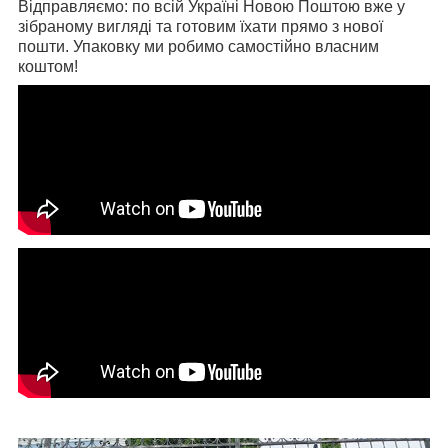
Відправляємо: по всій Україні Новою Поштою вже у
зібраному вигляді та готовим їхати прямо з нової
пошти. Упаковку ми робимо самостійно власним
коштом!