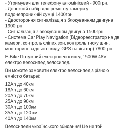
- Утримувач для телефону алюмінієвий - 900грн.
- Дорожній набір для ремонту камери у
водонепроникній сумці 1400грн
- Двостороння сигналізація з блокуванням двигуна
1900грн
- Сигналізація з блокуванням двигуна 1500грн
- Система Car Play Navigation (Відеореєстратор на дві
камери, контроль сліпих зон, контроль тиску шин,
моніторинг заднього виду, GPS навігатор) 7800грн
E-Bike Потужний електровелосипед 1500W 48V
електро велосипед велосипед.
Ви можете замовити електро велосипед з різною
ємністю батареї:
12Ah до 40км
18Ah до 60км
20Ah до 70км
25Ah до 90км
30Ah до 100км
35Ah до 120 км
40Ah до 140км
Велосипеди українського збирання! Це не той