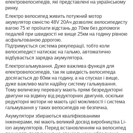
електровелосипедів, які представлені на українському
ринку.
Електро велосипед живить потужний мотор
акумулятор ємністю 48V 20Ач дозволяє велосипедисту
вагою 75 кг проїхати відстань до 70км без допомоги
педалей при швидкості не вище 25км на годину рівною
асфальтованою дорогою.
Підтримується система рекуперації, тобто коли
велосипедист натискає на гальмо, автоматично
відбувається зарядка акумулятора.
Електрогальмування. Дуже важлива функція для
електровелосипедів, так як швидкість велосипеда
досягається до 60км на годину, а на спусках і вище,
дуже важливо мати надійну систему гальмування.
Тому величезну перевагу мають прямі безредукторні
двигуни на відміну від редукторних двигунів, оскільки
редукторні мотори не мають цієї можливості і система
гальмування у таких велосипедів не безпечна.
Акумулятори збираються кваліфікованими
інженерами, які мають великий досвід виробництва Li-
ion акумуляторів. Перед встановленням на велосипед