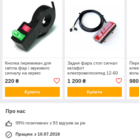
Кнопка перемикач для
Задня фара стоп сигнал
Пере
світла фар і звукового
катафот
елек
сигналу на кермо
електровелосипед 12-60
воль
мотоцикла,
вольт на велосипед
габа
220
1 200
980
₴
₴
електровелосипеда,
електро код товару 111177
елек
квадроцикла, 22мм
Купити
Купити
Про нас
99% позитивних з 93 відгуків за рік
Працює з 10.07.2018