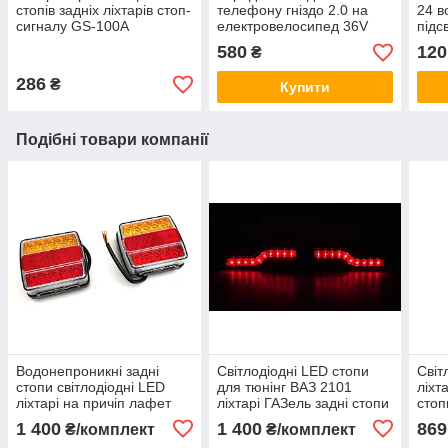
стопів задніх ліхтарів стоп-
телефону гніздо 2.0 на
24 в
сигналу GS-100A
електровелосипед 36V
підс
48V 60V 72V кріплення на
код 
580
120
₴
кермо
286
₴
Купити
Подібні товари компанії
Водонепроникні задні
Світлодіодні LED стопи
Світ
стопи світлодіодні LED
для тюнінг ВАЗ 2101
ліхт
ліхтарі на причіп лафет
ліхтарі ГАЗель задні стопи
стоп
човен катер 12V код
на причіп код товару
унів
1 400
1 400
869
₴/комплект
₴/комплект
товару 10913
10916