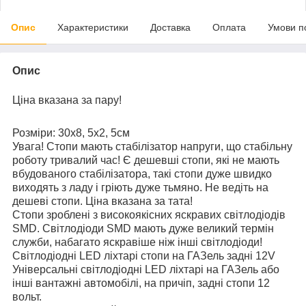
Опис
Характеристики
Доставка
Оплата
Умови п
Опис
Ціна вказана за пару!
Розміри: 30х8, 5х2, 5см
Увага! Стопи мають стабілізатор напруги, що стабільну
роботу тривалий час! Є дешевші стопи, які не мають
вбудованого стабілізатора, такі стопи дуже швидко
виходять з ладу і гріють дуже тьмяно. Не ведіть на
дешеві стопи. Ціна вказана за тата!
Стопи зроблені з високоякісних яскравих світлодіодів
SMD. Світлодіоди SMD мають дуже великий термін
служби, набагато яскравіше ніж інші світлодіоди!
Світлодіодні LED ліхтарі стопи на ГАЗель задні 12V
Універсальні світлодіодні LED ліхтарі на ГАЗель або
інші вантажні автомобілі, на причіп, задні стопи 12
вольт.