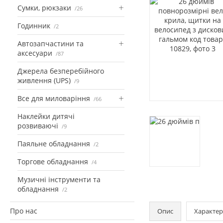
Сумки, рюкзаки
26
Годинник
2
Автозапчастини та
аксесуари
87
Джерела безперебійного
живлення (UPS)
9
Все для миловаріння
66
Наклейки дитячі
розвиваючі
9
Паяльне обладнання
2
Торгове обладнання
4
Музичні інструменти та
обладнання
2
Про нас
Опис
Характер