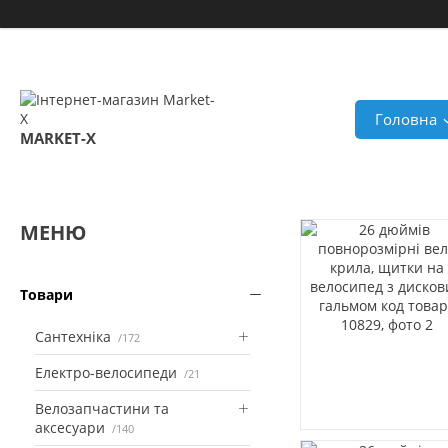
Головна
MARKET-X
Товари
Сантехніка
172
Електро-велосипеди
21
Велозапчастини та
аксесуари
140