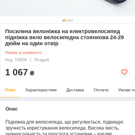
Посилена велоніжка на електровелосипед
підніжка вело велосипедна стоянкова 24-29
дюйм на один отвір
Немає в наявності
Код: 10806
Роздріб
1 067
₴
Опис
Характеристики
Доставка
Оплата
Умови п
Опис
Підніжка для велосипеда, що регулюється, підвищує
зручність користування велосипеда. Висока якість,
універсальність та простота установки – вагомі