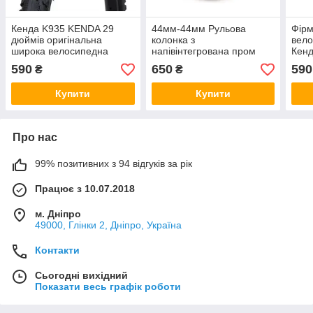
Кенда K935 KENDA 29
44мм-44мм Рульова
Фірм
дюймів оригінальна
колонка з
вело
широка велосипедна
напівінтегрована пром
Кен
покришка вело шина
підшипниками вело
шина
590
650
590
₴
₴
напівслік, код товару
110
111164
Купити
Купити
Про нас
99% позитивних з 94 відгуків за рік
Працює з 10.07.2018
м. Дніпро
49000, Глінки 2, Дніпро, Україна
Контакти
Сьогодні вихідний
Показати весь графік роботи