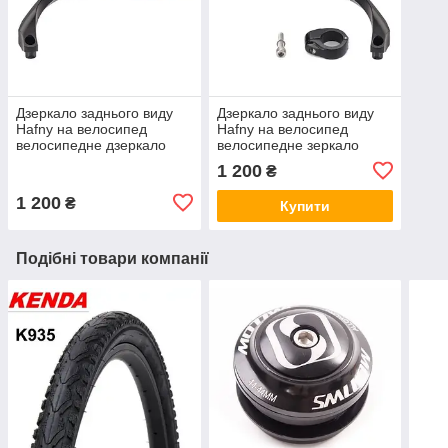
Дзеркало заднього виду
Дзеркало заднього виду
Hafny на велосипед
Hafny на велосипед
велосипедне дзеркало
велосипедне зеркало
праве HF-MR080R
левое Модель HF-MR080L
1 200
₴
1 200
₴
Купити
Подібні товари компанії