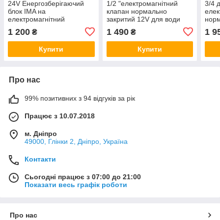
24V Енергозберігаючий
1/2 "електромагнітний
3/4 
блок IMA на
клапан нормально
елек
електромагнітний
закритий 12V для води
норм
соленоїдний клапан
газу масла
для 
1 200
1 490
1 9
₴
₴
Купити
Купити
Про нас
99% позитивних з 94 відгуків за рік
Працює з 10.07.2018
м. Дніпро
49000, Глінки 2, Дніпро, Україна
Контакти
Сьогодні працює з 07:00 до 21:00
Показати весь графік роботи
Про нас