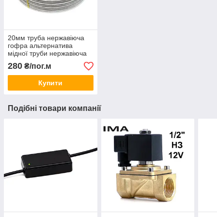
20мм труба нержавіюча
гофра альтернатива
мідної труби нержавіюча
гофротруба гофрована
280
₴/пог.м
Купити
Подібні товари компанії