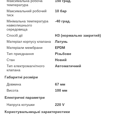
Максимальна робоча
150 град.
температура
Максимальний робочий
10 бар
тиск
Мінімальна температура
-40 град.
навколишнього
середовища
Спосіб дії
НЗ (нормально закритий)
Матеріал корпусу клапана
Латунь
Матеріали мембрани
EPDM
Тип приєднання
Різьбове
Стан
Новий
Тип електромагнітного
Автоматичний
клапана
Габаритні розміри
Довжина
67 мм
Висота
100 мм
Електричні параметри
Напруга котушки
220 V
Користувальницькі характеристики