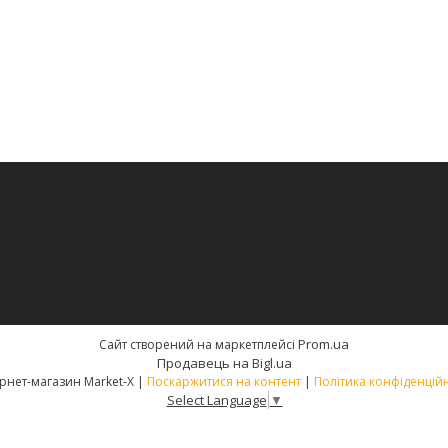
Prom.ua
Сайт створений на маркетплейсі
Продавець на Bigl.ua
Інтернет-магазин Market-X |
Поскаржитися на контент
|
Політика конфіденційн
Select Language
▼