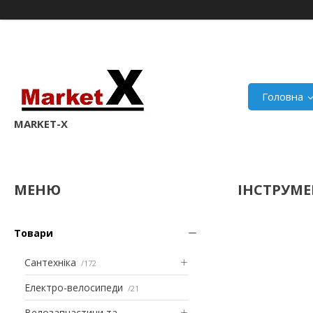
Головна
MARKET-X
ІНСТРУМ
Товари
Сантехніка
172
Електро-велосипеди
21
Велозапчастини та