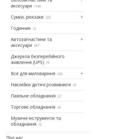
аксесуари
140
Сумки, рюкзаки
26
Годинник
2
Автозапчастини та
аксесуари
87
Джерела безперебійного
живлення (UPS)
9
Все для миловаріння
66
Наклейки дитячі розвиваючі
9
Паяльне обладнання
2
Торгове обладнання
4
Музичні інструменти та
обладнання
2
Про нас