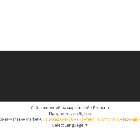
Prom.ua
Сайт створений на маркетплейсі
Продавець на Bigl.ua
Інтернет-магазин Market-X |
Поскаржитися на контент
|
Політика конфіденційн
Select Language
▼